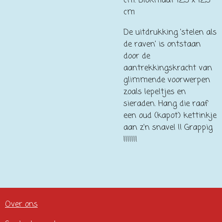
cm. Blokmaat 12,5 x 12,5
cm
De uitdrukking 'stelen als
de raven' is ontstaan
door de
aantrekkingskracht van
glimmende voorwerpen
zoals lepeltjes en
sieraden. Hang die raaf
een oud (kapot) kettinkje
aan z'n snavel !! Grappig
!!!!!!!
Over ons