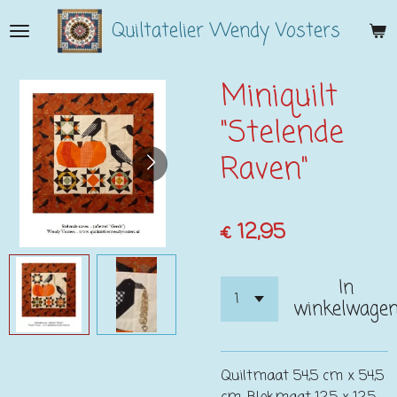
Ga
Quiltatelier Wendy Vosters
direct
naar
de
Miniquilt
hoofdinhoud
"Stelende
Raven"
€ 12,95
In
winkelwage
Quiltmaat 54,5 cm x 54,5