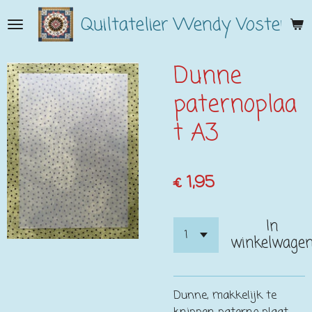
Ga
Quiltatelier Wendy Vosters
direct
naar
de
Dunne
hoofdinhoud
paternoplaa
t A3
€ 1,95
In
winkelwage
Dunne, makkelijk te