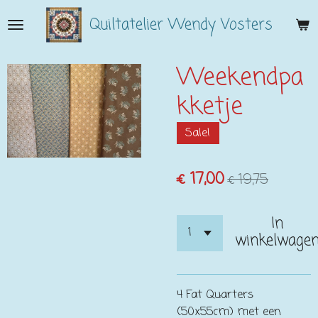
Ga
Quiltatelier Wendy Vosters
direct
naar
de
Weekendpa
hoofdinhoud
kketje
Sale!
€ 17,00
€ 19,75
In
winkelwage
4 Fat Quarters
(50x55cm) met een