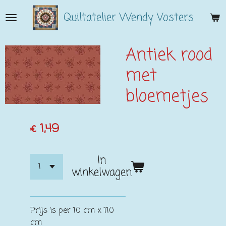
Ga
Quiltatelier Wendy Vosters
direct
naar
de
Antiek rood
hoofdinhoud
met
bloemetjes
€ 1,49
In
winkelwagen
Prijs is per 10 cm x 110
cm