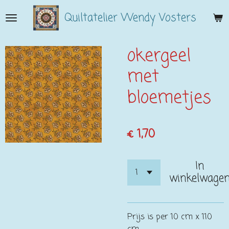
Ga
Quiltatelier Wendy Vosters
direct
naar
de
okergeel
hoofdinhoud
met
bloemetjes
€ 1,70
In
winkelwage
Prijs is per 10 cm x 110