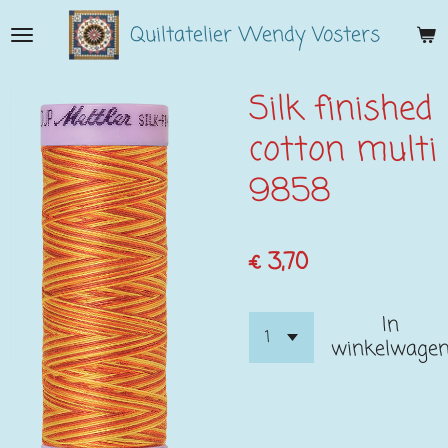
Ga
Quiltatelier Wendy Vosters
direct
naar
de
Silk finished
hoofdinhoud
cotton multi
9858
€ 3,70
In
winkelwage