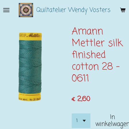
Ga
Quiltatelier Wendy Vosters
direct
naar
de
Amann
hoofdinhoud
Mettler silk
finished
cotton 28 -
0611
€ 2,60
In
winkelwage