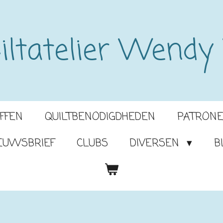
iltatelier Wendy
OFFEN
QUILTBENODIGDHEDEN
PATRON
EUWSBRIEF
CLUBS
DIVERSEN
B