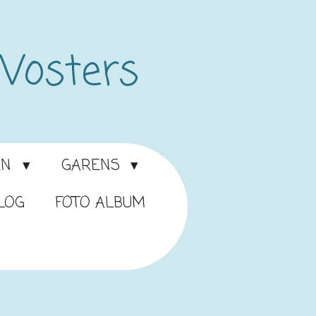
 Vosters
EN
GARENS
LOG
FOTO ALBUM