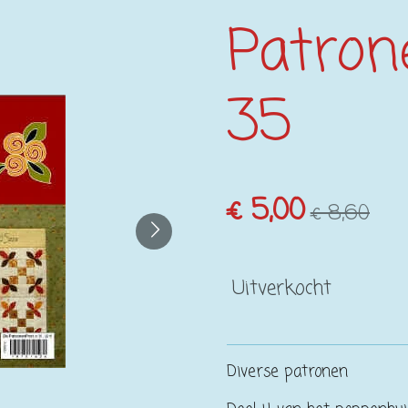
Patron
35
€ 5,00
€ 8,60
Uitverkocht
Diverse patronen