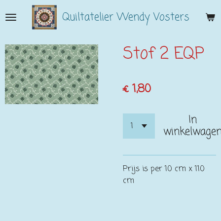
Ga
Quiltatelier Wendy Vosters
direct
naar
de
Stof 2 EQP
hoofdinhoud
€ 1,80
In
winkelwage
Prijs is per 10 cm x 110
cm