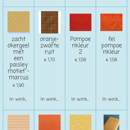
zacht
oranje-
Pompoe
fel
okergeel
zwarte
nkleur
pompoe
met
ruit
2
nkleur
een
€ 1,70
€ 1,58
€ 1,58
paisley
motief -
marcus
€ 1,90
In winkelwagen
In winkelwagen
In winkelwagen
In winkelwa