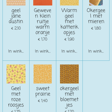
geel
Geweve
Warm
Okergee
jane
n klein
geel
l met
austin
ruitje
met
mieren
warm
kattenk
€ 2,10
€ 1,80
oranje
opjes
€ 1,70
€ 1,90
In winkelwagen
In winkelwagen
In winkelwagen
In winkelwa
Geel
sweet
okergeel
met
prairie
met
roze
bloemet
€ 1,40
roosjes
jes
€ 1,75
€ 1,70