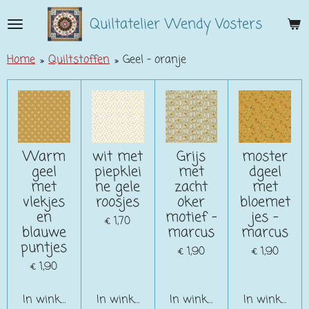
Ga
Quiltatelier Wendy Vosters
direct
naar
Home
»
Quiltstoffen
»
Geel - oranje
de
hoofdinhoud
Warm
wit met
Grijs
moster
geel
piepklei
met
dgeel
met
ne gele
zacht
met
vlekjes
roosjes
oker
bloemet
en
motief -
jes -
€ 1,70
blauwe
marcus
marcus
puntjes
€ 1,90
€ 1,90
€ 1,90
In winkelwagen
In winkelwagen
In winkelwagen
In winkelwa